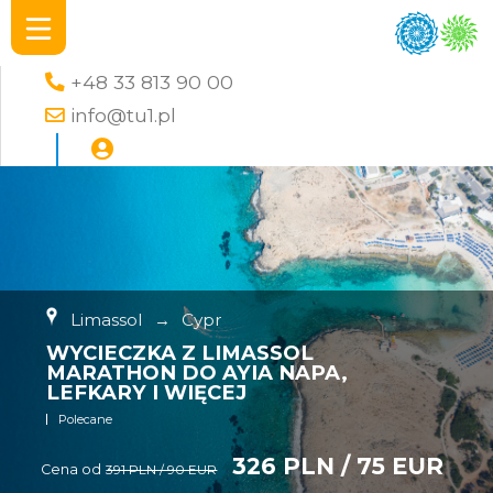
+48 33 813 90 00
info@tu1.pl
Limassol
→
Cypr
WYCIECZKA Z LIMASSOL
MARATHON DO AYIA NAPA,
LEFKARY I WIĘCEJ
Polecane
326 PLN / 75 EUR
Cena od
391 PLN / 90 EUR