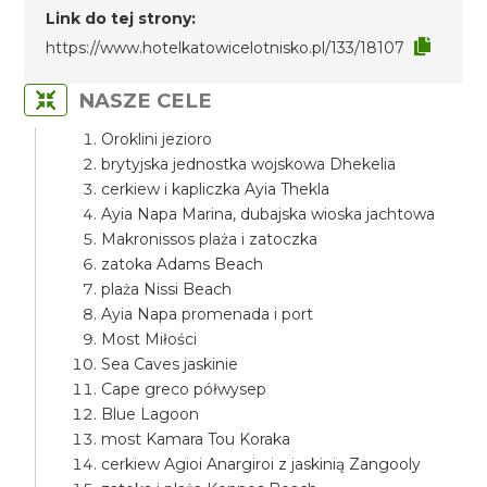
Link do tej strony:
https://www.hotelkatowicelotnisko.pl/133/18107
NASZE CELE
Oroklini jezioro
brytyjska jednostka wojskowa Dhekelia
cerkiew i kapliczka Ayia Thekla
Ayia Napa Marina, dubajska wioska jachtowa
Makronissos plaża i zatoczka
zatoka Adams Beach
plaża Nissi Beach
Ayia Napa promenada i port
Most Miłości
Sea Caves jaskinie
Cape greco półwysep
Blue Lagoon
most Kamara Tou Koraka
cerkiew Agioi Anargiroi z jaskinią Zangooly