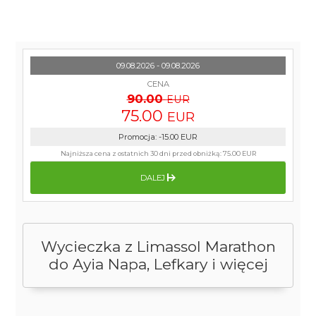
09.08.2026 - 09.08.2026
CENA
90.00
EUR
75.00
EUR
Promocja
:
-15.00
EUR
Najniższa cena z ostatnich 30 dni przed obniżką:
75.00 EUR
DALEJ
Wycieczka z Limassol Marathon
do Ayia Napa, Lefkary i więcej