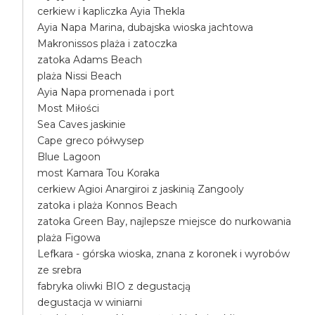
cerkiew i kapliczka Ayia Thekla
Ayia Napa Marina, dubajska wioska jachtowa
Makronissos plaża i zatoczka
zatoka Adams Beach
plaża Nissi Beach
Ayia Napa promenada i port
Most Miłości
Sea Caves jaskinie
Cape greco półwysep
Blue Lagoon
most Kamara Tou Koraka
cerkiew Agioi Anargiroi z jaskinią Zangooly
zatoka i plaża Konnos Beach
zatoka Green Bay, najlepsze miejsce do nurkowania
plaża Figowa
Lefkara - górska wioska, znana z koronek i wyrobów
ze srebra
fabryka oliwki BIO z degustacją
degustacja w winiarni