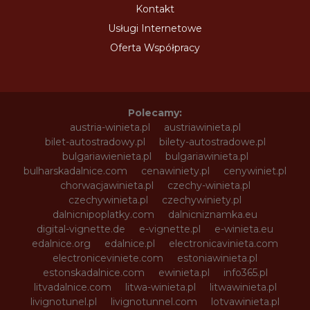
Kontakt
Usługi Internetowe
Oferta Współpracy
Polecamy:
austria-winieta.pl
austriawinieta.pl
bilet-autostradowy.pl
bilety-autostradowe.pl
bulgariawienieta.pl
bulgariawinieta.pl
bulharskadalnice.com
cenawiniety.pl
cenywiniet.pl
chorwacjawinieta.pl
czechy-winieta.pl
czechywinieta.pl
czechywiniety.pl
dalnicnipoplatky.com
dalnicniznamka.eu
digital-vignette.de
e-vignette.pl
e-winieta.eu
edalnice.org
edalnice.pl
electronicavinieta.com
electroniceviniete.com
estoniawinieta.pl
estonskadalnice.com
ewinieta.pl
info365.pl
litvadalnice.com
litwa-winieta.pl
litwawinieta.pl
livignotunel.pl
livignotunnel.com
lotvawinieta.pl