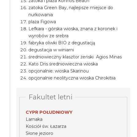
zatoka i plaża Konnos Beach
zatoka Green Bay, najlepsze miejsce do
nurkowania
plaża Figowa
Lefkara - górska wioska, znana z koronek i
wyrobów ze srebra
fabryka oliwki BIO z degustacją
degustacja w winiarni
średniowieczny klasztor żeński Agios Minas
Kato Dris średniowieczna wioska
opcjonalnie: wioska Skarinou
opcjonalnie neolityczna wioska Chirokitiia
Fakultet letni
CYPR POŁUDNIOWY
Larnaka
Kościół św. Łazarza
Słone jezioro