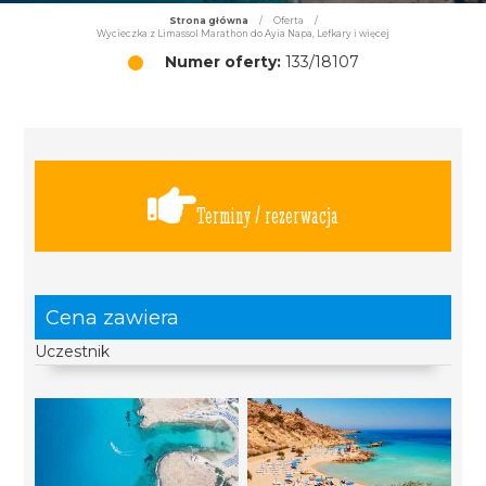
Strona główna
/
Oferta
/
Wycieczka z Limassol Marathon do Ayia Napa, Lefkary i więcej
Numer oferty:
133/18107
Terminy / rezerwacja
Cena zawiera
Uczestnik