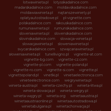
lotwawinieta.pl
lotysskadalnice.com
madarskadalnice.com
moldavskadalnice.com
moldawiawinieta.pl
najtanszewiniety.pl
oplatyautostradowe.pl
pl-vignette.com
polskadalnice.com
rakouskadalnice.com
rumuniawinieta.pl
rumunskadalnice.com
sloveniawinieta.pl
slovenskadalnice.com
slovinskadalnice.com
slowacja-winieta.pl
slowacjawinieta.pl
sloweniawinieta.pl
svycarskadalnice.com
szwajcariawinieta.pl
słoweniawinieta.pl
tunellivigno.pl
vignette-at.com
vignette-bg.com
vignette-cz.com
vignette-pl.com
vignette-poland.pl
vignette-ro.com
vignette-si.com
vignette.pl
vignettepoland.pl
vinetki.pl
vinietaelectronica.com
vinieteelectronice.com
wegrywinieta.pl
winieta-austria.pl
winieta-czechy.pl
winieta-litwa.pl
winieta-słowacja.pl
winieta-wegry.pl
winieta-węgry.pl
winieta.org
winietaaustria.pl
winietaaustriaonline.pl
winietaautostradowa.pl
winietabulgaria.pl
winietachorwacja.pl