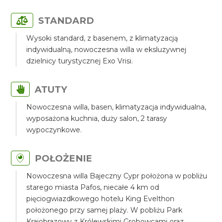
STANDARD
Wysoki standard, z basenem, z klimatyzacją
indywidualną, nowoczesna willa w eksluzywnej
dzielnicy turystycznej Exo Vrisi.
ATUTY
Nowoczesna willa, basen, klimatyzacja indywidualna,
wyposażona kuchnia, duży salon, 2 tarasy
wypoczynkowe.
POŁOŻENIE
Nowoczesna willa Bajeczny Cypr położona w pobliżu
starego miasta Pafos, niecałe 4 km od
pięciogwiazdkowego hotelu King Evelthon
położonego przy samej plaży. W pobliżu Park
Krajobrazowy z Królewskimi Grobowcami oraz