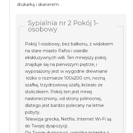
drukarką i skanerem.
Sypialnia nr 2 Pokój 1-
osobowy
Pokój 1-osobowy, bez balkonu, z widokiem
na stare miasto Pafos i osiedle
ekskluzywnych willi. Ten mniejszy pokój
znajduje się na pierwszym piętrze, i
wyposażony jest w wygodne drewniane
łóżko o rozmiarze 100x200 cm, nocną
szafkę, trzydrzwiową szafę, krzesło ze
stoliczkiem. Pokój ten jest mniej
nasłoneczniony, od strony północnej,
dlatego jest bardzo polecany na letnie
pobyty.
Telewizja grecka, Netflix, Internet Wi-Fi są
do Twojej dyspozycji.
Do Twojej dyspozycji wspólna łazienka z