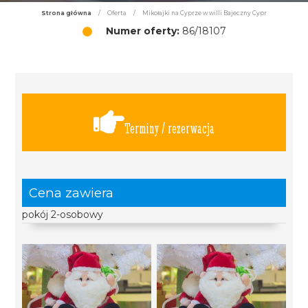
Strona główna
/
Oferta
/
Mikołajki na Cyprze w willi Bajeczny Cypr
Numer oferty:
86/18107
Terminy / rezerwacja
Cena zawiera
pokój 2-osobowy