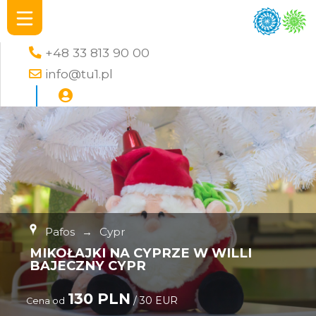
+48 33 813 90 00
info@tu1.pl
Pafos
→
Cypr
MIKOŁAJKI NA CYPRZE W WILLI
BAJECZNY CYPR
130 PLN
/ 30 EUR
Cena od