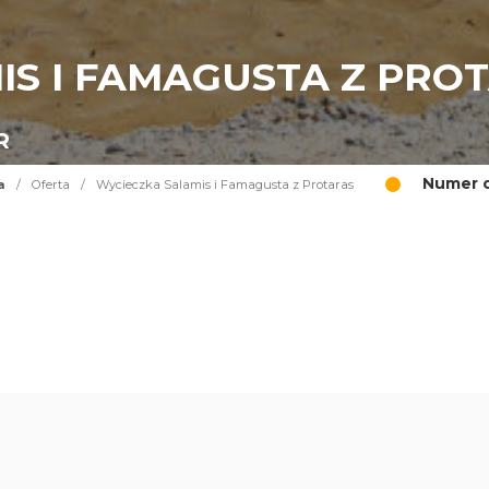
IS I FAMAGUSTA Z PRO
R
Numer o
a
/
Oferta
/
Wycieczka Salamis i Famagusta z Protaras