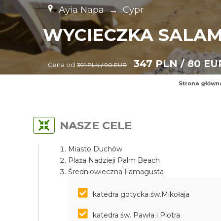
Ayia Napa
→
Cypr
WYCIECZKA SALAM
347 PLN / 80 EU
Cena od
391 PLN / 90 EUR
Strona główn
NASZE CELE
Miasto Duchów
Plaża Nadzieji Palm Beach
Średniowieczna Famagusta
katedra gotycka św.Mikołaja
katedra św. Pawła i Piotra