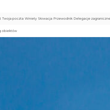
t
Twoja poczta
Winiety
Słowacja
Przewodnik
Delegacje zagraniczn
g obiektów