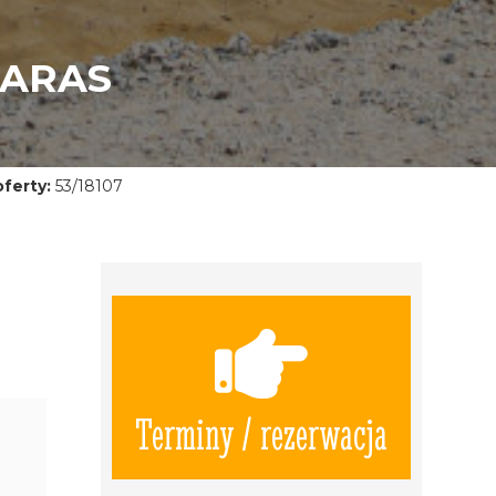
TARAS
ferty:
53/18107
Terminy / rezerwacja