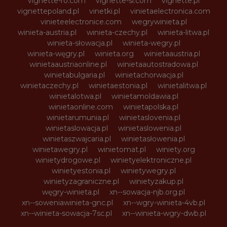
vignette-ro.com
vignette-si.com
vignette.pl
vignettepoland.pl
vinetki.pl
vinietaelectronica.com
vinieteelectronice.com
wegrywinieta.pl
winieta-austria.pl
winieta-czechy.pl
winieta-litwa.pl
winieta-słowacja.pl
winieta-wegry.pl
winieta-węgry.pl
winieta.org
winietaaustria.pl
winietaaustriaonline.pl
winietaautostradowa.pl
winietabulgaria.pl
winietachorwacja.pl
winietaczechy.pl
winietaestonia.pl
winietalitwa.pl
winietalotwa.pl
winietamoldawia.pl
winietaonline.com
winietapolska.pl
winietarumunia.pl
winietaslovenia.pl
winietaslowacja.pl
winietaslowenia.pl
winietaszwajcaria.pl
winietasłowenia.pl
winietawegry.pl
winietomat.pl
winiety.org
winietydrogowe.pl
winietyelektroniczne.pl
winietyestonia.pl
winietywegry.pl
winietyzagraniczne.pl
winietyzakup.pl
węgry-winieta.pl
xn--sowacja-njb.org.pl
xn--soweniawinieta-gnc.pl
xn--wgry-winieta-4vb.pl
xn--winieta-sowacja-7sc.pl
xn--winieta-wgry-dwb.pl