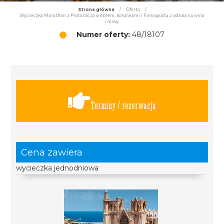
Strona główna
/
Oferta
/
Wycieczka Marathon z Protaras za srebrem, koronkami i Famagustą z odrobiną wina
i oliwy
Numer oferty:
48/18107
Terminy / rezerwacja
Cena zawiera
wycieczka jednodniowa