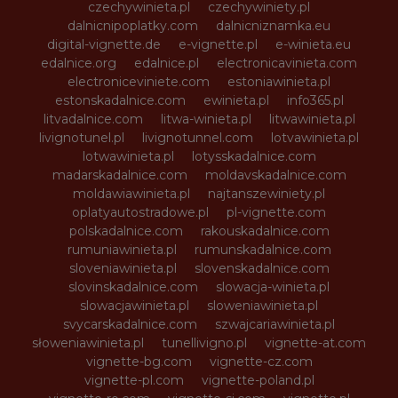
czechywinieta.pl
czechywiniety.pl
dalnicnipoplatky.com
dalnicniznamka.eu
digital-vignette.de
e-vignette.pl
e-winieta.eu
edalnice.org
edalnice.pl
electronicavinieta.com
electroniceviniete.com
estoniawinieta.pl
estonskadalnice.com
ewinieta.pl
info365.pl
litvadalnice.com
litwa-winieta.pl
litwawinieta.pl
livignotunel.pl
livignotunnel.com
lotvawinieta.pl
lotwawinieta.pl
lotysskadalnice.com
madarskadalnice.com
moldavskadalnice.com
moldawiawinieta.pl
najtanszewiniety.pl
oplatyautostradowe.pl
pl-vignette.com
polskadalnice.com
rakouskadalnice.com
rumuniawinieta.pl
rumunskadalnice.com
sloveniawinieta.pl
slovenskadalnice.com
slovinskadalnice.com
slowacja-winieta.pl
slowacjawinieta.pl
sloweniawinieta.pl
svycarskadalnice.com
szwajcariawinieta.pl
słoweniawinieta.pl
tunellivigno.pl
vignette-at.com
vignette-bg.com
vignette-cz.com
vignette-pl.com
vignette-poland.pl