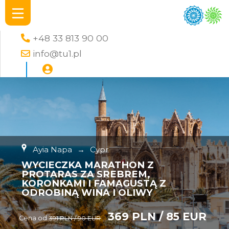
+48 33 813 90 00
info@tu1.pl
Ayia Napa
→
Cypr
WYCIECZKA MARATHON Z
PROTARAS ZA SREBREM,
KORONKAMI I FAMAGUSTĄ Z
ODROBINĄ WINA I OLIWY
369 PLN / 85 EUR
Cena od
391 PLN / 90 EUR