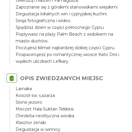
twierdzą miastem Famagusta.
Zapoznanie się z górskimi stanowiskami wiejskimi
Degustacja lokalnych win i cypryjskiej kuchni.
Sesja fotograficzna i wideo.
Spędzisz dzień w części północnego Cypru.
Popływasz na plaży Palm Beach z widokiem na
miasto duchów.
Poczujesz klimat najbardziej dzikiej części Cypru.
Pospacerujesz po romantycznej wiosce Kato Dris i
wąskich uliczkach Lefkary.
OPIS ZWIEDZANYCH MIEJSC
Larnaka
Kościół św. Łazarza
Słone jezioro
Meczet Hala Suktan Tekkesi
Chirokitia neolityczna wioska
Klasztor żeński
Degustacja w winnicy