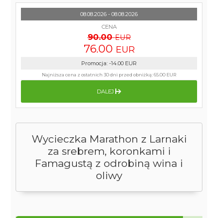
08.08.2026 - 08.08.2026
CENA
90.00
EUR
76.00
EUR
Promocja
:
-14.00
EUR
Najniższa cena z ostatnich 30 dni przed obniżką:
65.00 EUR
DALEJ
Wycieczka Marathon z Larnaki
za srebrem, koronkami i
Famagustą z odrobiną wina i
oliwy