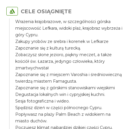
CELE OSIĄGNIĘTE
Wrażenia krajobrazowe, w szczególności górska
miejscowość Lefkara, widoki plaż, krajobraz wybrzeża i
góry Cypru.
Zakupy yrobów ze srebra i korenek w Lefkarze
Zapoznanie się z kulturą turecką.
Zobaczysz słone jezioro, piękny meczet, a także
kościół św. Łazarza, jedyngo człowieka, który
zmartwychwstał
Zapoznanie się z miejscem Varoshia i średniowieczną
twierdzą miastem Famagusta.
Zapoznanie się z górskimi stanowiskami wiejskimi
Degustacja lokalnych win i cypryjskiej kuchni.
Sesja fotograficzna i wideo.
Spędzisz dzień w części północnego Cypru.
Popływasz na plaży Palm Beach z widokiem na
miasto duchów.
Poczujesz klimat najbardziej dzikiej części Cypru.