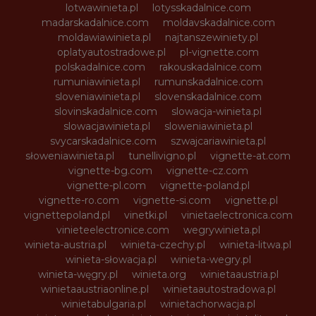
lotwawinieta.pl
lotysskadalnice.com
madarskadalnice.com
moldavskadalnice.com
moldawiawinieta.pl
najtanszewiniety.pl
oplatyautostradowe.pl
pl-vignette.com
polskadalnice.com
rakouskadalnice.com
rumuniawinieta.pl
rumunskadalnice.com
sloveniawinieta.pl
slovenskadalnice.com
slovinskadalnice.com
slowacja-winieta.pl
slowacjawinieta.pl
sloweniawinieta.pl
svycarskadalnice.com
szwajcariawinieta.pl
słoweniawinieta.pl
tunellivigno.pl
vignette-at.com
vignette-bg.com
vignette-cz.com
vignette-pl.com
vignette-poland.pl
vignette-ro.com
vignette-si.com
vignette.pl
vignettepoland.pl
vinetki.pl
vinietaelectronica.com
vinieteelectronice.com
wegrywinieta.pl
winieta-austria.pl
winieta-czechy.pl
winieta-litwa.pl
winieta-słowacja.pl
winieta-wegry.pl
winieta-węgry.pl
winieta.org
winietaaustria.pl
winietaaustriaonline.pl
winietaautostradowa.pl
winietabulgaria.pl
winietachorwacja.pl