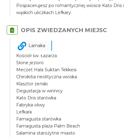
Pospacerujesz po romantycznej wiosce Kato Dris i
wąskich uliczkach Lefkary.
OPIS ZWIEDZANYCH MIEJSC
Larnaka
Kościół św. Łazarza
Słone jezioro
Meczet Hala Suktan Tekkesi
Chirokitia neolityczna wioska
Klasztor żeński
Degustacja w winnicy
Kato Dris starówka
Fabryka oliwy
Lefkara
Famagusta starówka
Famagusta plaża Palm Beach
Salamina starożytne miasto