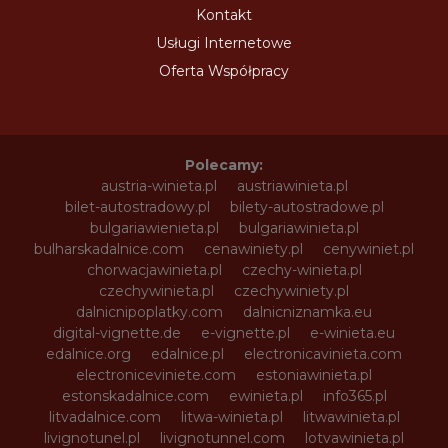
Kontakt
Usługi Internetowe
Oferta Współpracy
Polecamy:
austria-winieta.pl
austriawinieta.pl
bilet-autostradowy.pl
bilety-autostradowe.pl
bulgariawienieta.pl
bulgariawinieta.pl
bulharskadalnice.com
cenawiniety.pl
cenywiniet.pl
chorwacjawinieta.pl
czechy-winieta.pl
czechywinieta.pl
czechywiniety.pl
dalnicnipoplatky.com
dalnicniznamka.eu
digital-vignette.de
e-vignette.pl
e-winieta.eu
edalnice.org
edalnice.pl
electronicavinieta.com
electroniceviniete.com
estoniawinieta.pl
estonskadalnice.com
ewinieta.pl
info365.pl
litvadalnice.com
litwa-winieta.pl
litwawinieta.pl
livignotunel.pl
livignotunnel.com
lotvawinieta.pl