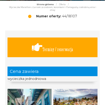
Strona główna
/
Oferta
/
Wycieczka Marathon z Larnaki za srebrem, koronkami i Famagustą z odrobiną wina i
oliwy
Numer oferty:
44/18107
Terminy / rezerwacja
Cena zawiera
wycieczka jednodniowa