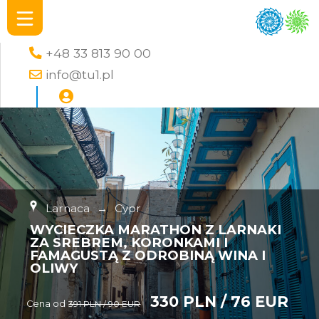
+48 33 813 90 00
info@tu1.pl
Larnaca
→
Cypr
WYCIECZKA MARATHON Z LARNAKI
ZA SREBREM, KORONKAMI I
FAMAGUSTĄ Z ODROBINĄ WINA I
OLIWY
330 PLN / 76 EUR
Cena od
391 PLN / 90 EUR