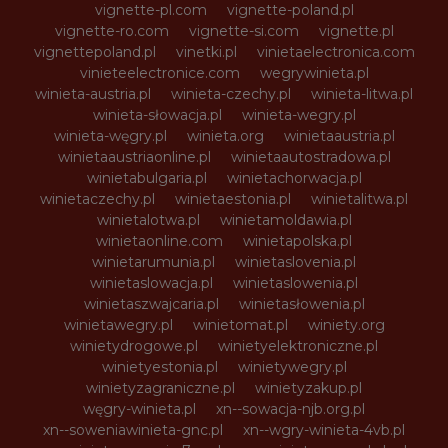
vignette-pl.com
vignette-poland.pl
vignette-ro.com
vignette-si.com
vignette.pl
vignettepoland.pl
vinetki.pl
vinietaelectronica.com
vinieteelectronice.com
wegrywinieta.pl
winieta-austria.pl
winieta-czechy.pl
winieta-litwa.pl
winieta-słowacja.pl
winieta-wegry.pl
winieta-węgry.pl
winieta.org
winietaaustria.pl
winietaaustriaonline.pl
winietaautostradowa.pl
winietabulgaria.pl
winietachorwacja.pl
winietaczechy.pl
winietaestonia.pl
winietalitwa.pl
winietalotwa.pl
winietamoldawia.pl
winietaonline.com
winietapolska.pl
winietarumunia.pl
winietaslovenia.pl
winietaslowacja.pl
winietaslowenia.pl
winietaszwajcaria.pl
winietasłowenia.pl
winietawegry.pl
winietomat.pl
winiety.org
winietydrogowe.pl
winietyelektroniczne.pl
winietyestonia.pl
winietywegry.pl
winietyzagraniczne.pl
winietyzakup.pl
węgry-winieta.pl
xn--sowacja-njb.org.pl
xn--soweniawinieta-gnc.pl
xn--wgry-winieta-4vb.pl