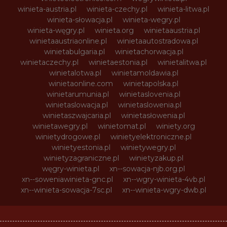
winieta-austria.pl
winieta-czechy.pl
winieta-litwa.pl
winieta-słowacja.pl
winieta-wegry.pl
winieta-węgry.pl
winieta.org
winietaaustria.pl
winietaaustriaonline.pl
winietaautostradowa.pl
winietabulgaria.pl
winietachorwacja.pl
winietaczechy.pl
winietaestonia.pl
winietalitwa.pl
winietalotwa.pl
winietamoldawia.pl
winietaonline.com
winietapolska.pl
winietarumunia.pl
winietaslovenia.pl
winietaslowacja.pl
winietaslowenia.pl
winietaszwajcaria.pl
winietasłowenia.pl
winietawegry.pl
winietomat.pl
winiety.org
winietydrogowe.pl
winietyelektroniczne.pl
winietyestonia.pl
winietywegry.pl
winietyzagraniczne.pl
winietyzakup.pl
węgry-winieta.pl
xn--sowacja-njb.org.pl
xn--soweniawinieta-gnc.pl
xn--wgry-winieta-4vb.pl
xn--winieta-sowacja-7sc.pl
xn--winieta-wgry-dwb.pl