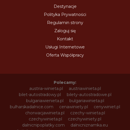
Destynacje
Polityka Prywatności
Regulamin strony
Zaloguj się
Kontakt
Usługi Internetowe
Oferta Współpracy
Polecamy:
austria-winieta.pl
austriawinieta.pl
bilet-autostradowy.pl
bilety-autostradowe.pl
bulgariawienieta.pl
bulgariawinieta.pl
bulharskadalnice.com
cenawiniety.pl
cenywiniet.pl
chorwacjawinieta.pl
czechy-winieta.pl
czechywinieta.pl
czechywiniety.pl
dalnicnipoplatky.com
dalnicniznamka.eu