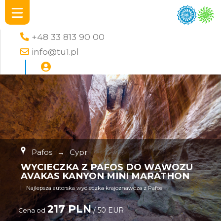
+48 33 813 90 00
info@tu1.pl
Pafos
→
Cypr
WYCIECZKA Z PAFOS DO WĄWOZU
AVAKAS KANYON MINI MARATHON
Najlepsza autorska wycieczka krajoznawcza z Pafos
217 PLN
/ 50 EUR
Cena od