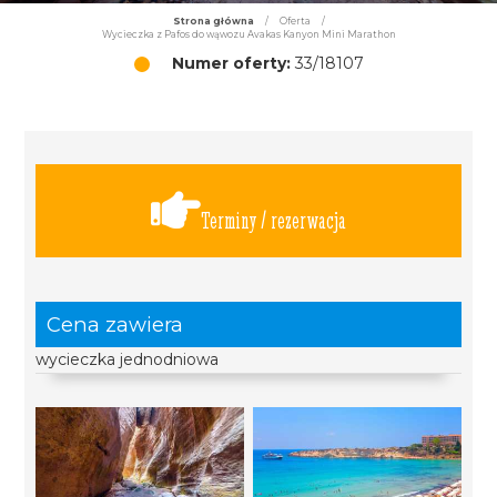
Strona główna
/
Oferta
/
Wycieczka z Pafos do wąwozu Avakas Kanyon Mini Marathon
Numer oferty:
33/18107
Terminy / rezerwacja
Cena zawiera
wycieczka jednodniowa