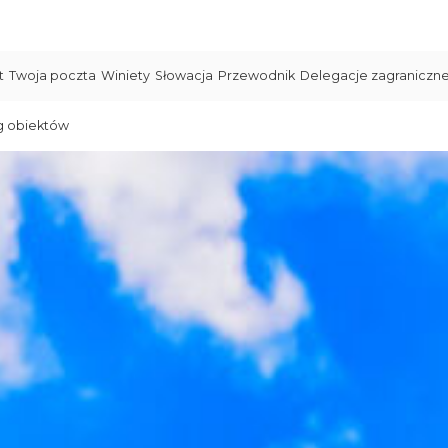
t
Twoja poczta
Winiety
Słowacja
Przewodnik
Delegacje zagraniczn
g obiektów