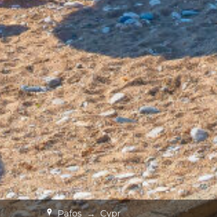
Pafos
→
Cypr