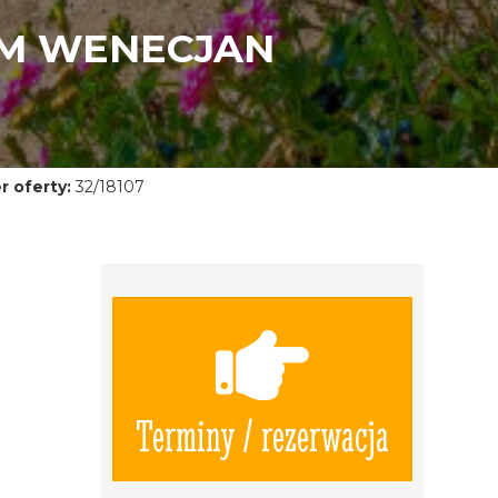
EM WENECJAN
 oferty:
32/18107
Terminy / rezerwacja