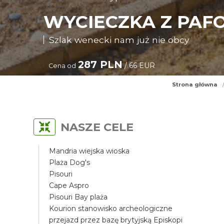
WYCIECZKA Z PAF
Szlak wenecki nam już nie obcy
287 PLN
/ 66 EUR
Cena od
Strona główna
NASZE CELE
Mandria wiejska wioska
Plaża Dog's
Pisouri
Cape Aspro
Pisouri Bay plaża
Kourion stanowisko archeologiczne
przejazd przez bazę brytyjską Episkopi