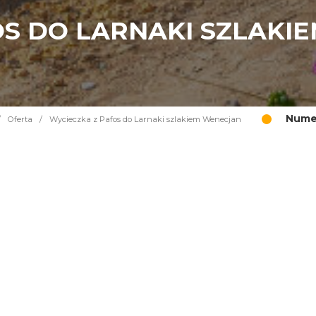
OS DO LARNAKI SZLAKI
Numer
/
Oferta
/
Wycieczka z Pafos do Larnaki szlakiem Wenecjan