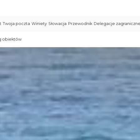
t
Twoja poczta
Winiety
Słowacja
Przewodnik
Delegacje zagraniczn
g obiektów