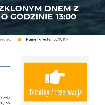
SZKLONYM DNEM Z
 GODZINIE 13:00
Numer oferty:
182/18107
nie 13:00
Terminy / rezerwacja
leżnie
czy po