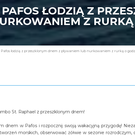
 PAFOS ŁODZIĄ Z PRZE
URKOWANIEM Z RURKĄ O
 Pafos łodzią z przeszklonym dnem z pływaniem lub nurkowaniem z rurką o godzi
Jumbo St. Raphael z przeszklonym dnem!
ym dnem w Pafos i rozpocznij swoją wakacyjną przygodę! Nieza
tworzeń morskich, obserwować żółwie w sezonie rozrodczym, 