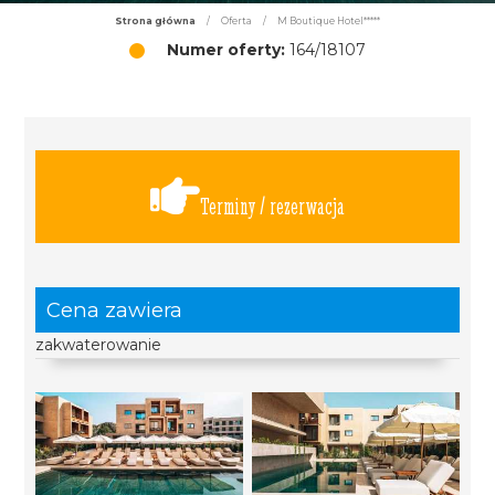
Strona główna
/
Oferta
/
M Boutique Hotel*****
Numer oferty:
164/18107
Terminy / rezerwacja
Cena zawiera
zakwaterowanie