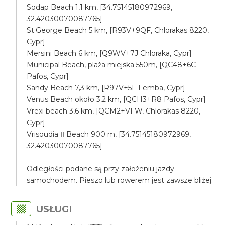
Sodap Beach 1,1 km, [34.75145180972969,
32.42030070087765]
St.George Beach 5 km, [R93V+9QF, Chlorakas 8220,
Cypr]
Mersini Beach 6 km, [Q9WV+7J Chloraka, Cypr]
Municipal Beach, plaża miejska 550m, [QC48+6C
Pafos, Cypr]
Sandy Beach 7,3 km, [R97V+5F Lemba, Cypr]
Venus Beach około 3,2 km, [QCH3+R8 Pafos, Cypr]
Vrexi beach 3,6 km, [QCM2+VFW, Chlorakas 8220,
Cypr]
Vrisoudia ΙΙ Beach 900 m, [34.75145180972969,
32.42030070087765]
Odległości podane są przy założeniu jazdy
samochodem. Pieszo lub rowerem jest zawsze bliżej.
USŁUGI