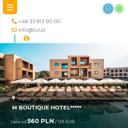
+48 33 813 90 00
info@tu1.pl
Pafos
→
Cypr
M BOUTIQUE HOTEL*****
560 PLN
/ 129 EUR
Cena od