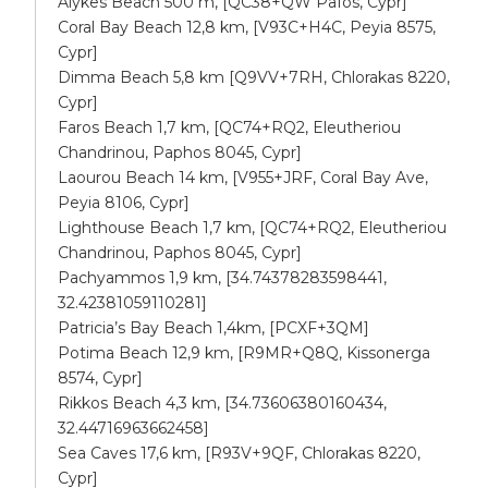
Alykes Beach 500 m, [QC38+QW Pafos, Cypr]
Coral Bay Beach 12,8 km, [V93C+H4C, Peyia 8575,
Cypr]
Dimma Beach 5,8 km [Q9VV+7RH, Chlorakas 8220,
Cypr]
Faros Beach 1,7 km, [QC74+RQ2, Eleutheriou
Chandrinou, Paphos 8045, Cypr]
Laourou Beach 14 km, [V955+JRF, Coral Bay Ave,
Peyia 8106, Cypr]
Lighthouse Beach 1,7 km, [QC74+RQ2, Eleutheriou
Chandrinou, Paphos 8045, Cypr]
Pachyammos 1,9 km, [34.74378283598441,
32.42381059110281]
Patricia’s Bay Beach 1,4km, [PCXF+3QM]
Potima Beach 12,9 km, [R9MR+Q8Q, Kissonerga
8574, Cypr]
Rikkos Beach 4,3 km, [34.73606380160434,
32.44716963662458]
Sea Caves 17,6 km, [R93V+9QF, Chlorakas 8220,
Cypr]