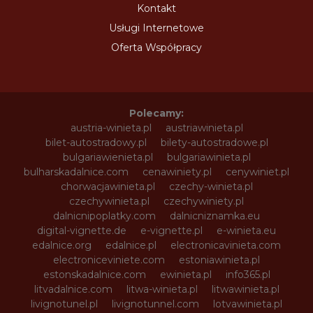
Kontakt
Usługi Internetowe
Oferta Współpracy
Polecamy:
austria-winieta.pl
austriawinieta.pl
bilet-autostradowy.pl
bilety-autostradowe.pl
bulgariawienieta.pl
bulgariawinieta.pl
bulharskadalnice.com
cenawiniety.pl
cenywiniet.pl
chorwacjawinieta.pl
czechy-winieta.pl
czechywinieta.pl
czechywiniety.pl
dalnicnipoplatky.com
dalnicniznamka.eu
digital-vignette.de
e-vignette.pl
e-winieta.eu
edalnice.org
edalnice.pl
electronicavinieta.com
electroniceviniete.com
estoniawinieta.pl
estonskadalnice.com
ewinieta.pl
info365.pl
litvadalnice.com
litwa-winieta.pl
litwawinieta.pl
livignotunel.pl
livignotunnel.com
lotvawinieta.pl