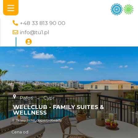
+48 33 813 90 00
info@tu1.pl
Pafos
→
Cypr
WELLCLUB - FAMILY SUITES &
WELLNESS
Nowy hotel, dopiero otwarty
Cena od