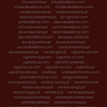
lotwawinieta.pl
lotysskadalnice.com
madarskadalnice.com
moldavskadalnice.com
moldawiawinieta.pl
najtanszewiniety.pl
oplatyautostradowe.pl
pl-vignette.com
polskadalnice.com
rakouskadalnice.com
rumuniawinieta.pl
rumunskadalnice.com
sloveniawinieta.pl
slovenskadalnice.com
slovinskadalnice.com
slowacja-winieta.pl
slowacjawinieta.pl
sloweniawinieta.pl
svycarskadalnice.com
szwajcariawinieta.pl
słoweniawinieta.pl
tunellivigno.pl
vignette-at.com
vignette-bg.com
vignette-cz.com
vignette-pl.com
vignette-poland.pl
vignette-ro.com
vignette-si.com
vignette.pl
vignettepoland.pl
vinetki.pl
vinietaelectronica.com
vinieteelectronice.com
wegrywinieta.pl
winieta-austria.pl
winieta-czechy.pl
winieta-litwa.pl
winieta-słowacja.pl
winieta-wegry.pl
winieta-węgry.pl
winieta.org
winietaaustria.pl
winietaaustriaonline.pl
winietaautostradowa.pl
winietabulgaria.pl
winietachorwacja.pl