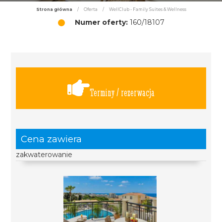
Strona główna
/
Oferta
/
WellClub - Family Suites & Wellness
Numer oferty:
160/18107
Terminy / rezerwacja
Cena zawiera
zakwaterowanie