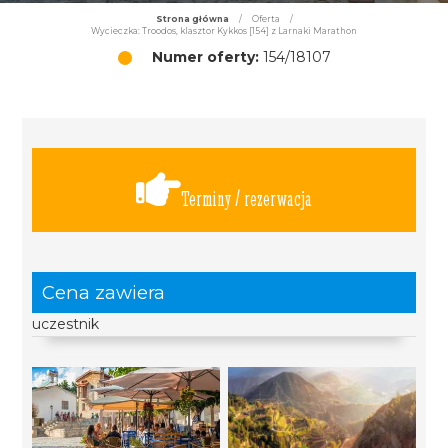
Strona główna
/
Oferta
/
Wycieczka: Troodos, klasztor Kykkos [154] z Larnaki Marathon
Numer oferty:
154/18107
Terminy / rezerwacja
Cena zawiera
uczestnik