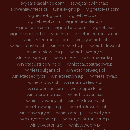
svycarskadalnice.com
szwajcariawinieta.pl
słoweniawinieta.pl
tunellivigno.pl
vignette-at.com
vignette-bg.com
vignette-cz.com
vignette-pl.com
vignette-poland.pl
vignette-ro.com
vignette-si.com
vignette.pl
vignettepoland.pl
vinetki.pl
vinietaelectronica.com
vinieteelectronice.com
wegrywinieta.pl
winieta-austria.pl
winieta-czechy.pl
winieta-litwa.pl
winieta-słowacja.pl
winieta-wegry.pl
winieta-węgry.pl
winieta.org
winietaaustria.pl
winietaaustriaonline.pl
winietaautostradowa.pl
winietabulgaria.pl
winietachorwacja.pl
winietaczechy.pl
winietaestonia.pl
winietalitwa.pl
winietalotwa.pl
winietamoldawia.pl
winietaonline.com
winietapolska.pl
winietarumunia.pl
winietaslovenia.pl
winietaslowacja.pl
winietaslowenia.pl
winietaszwajcaria.pl
winietasłowenia.pl
winietawegry.pl
winietomat.pl
winiety.org
winietydrogowe.pl
winietyelektroniczne.pl
winietyestonia.pl
winietywegry.pl