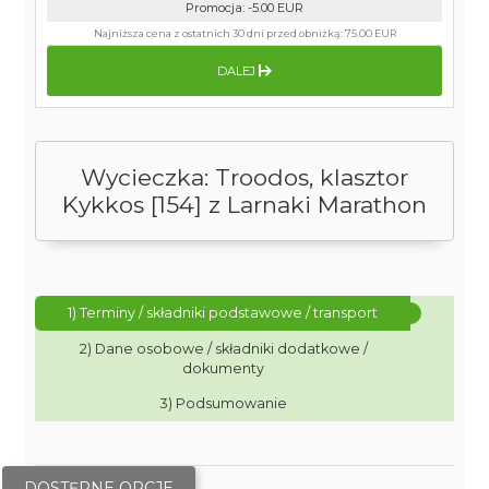
Promocja
:
-5.00
EUR
Najniższa cena z ostatnich 30 dni przed obniżką:
75.00 EUR
DALEJ
Wycieczka: Troodos, klasztor
Kykkos [154] z Larnaki Marathon
1) Terminy / składniki podstawowe / transport
2) Dane osobowe / składniki dodatkowe /
dokumenty
3) Podsumowanie
DOSTĘPNE OPCJE