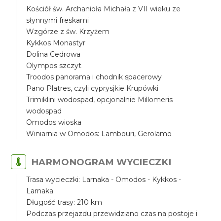
Kościół św. Archanioła Michała z VII wieku ze
słynnymi freskami
Wzgórze z św. Krzyżem
Kykkos Monastyr
Dolina Cedrowa
Olympos szczyt
Troodos panorama i chodnik spacerowy
Pano Platres, czyli cyprysjkie Krupówki
Trimiklini wodospad, opcjonalnie Millomeris
wodospad
Omodos wioska
Winiarnia w Omodos: Lambouri, Gerolamo
HARMONOGRAM WYCIECZKI
Trasa wycieczki: Larnaka - Omodos - Kykkos -
Larnaka
Długość trasy: 210 km
Podczas przejazdu przewidziano czas na postoje i