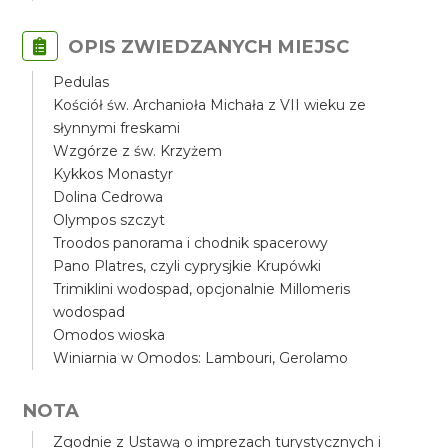
OPIS ZWIEDZANYCH MIEJSC
Pedulas
Kościół św. Archanioła Michała z VII wieku ze
słynnymi freskami
Wzgórze z św. Krzyżem
Kykkos Monastyr
Dolina Cedrowa
Olympos szczyt
Troodos panorama i chodnik spacerowy
Pano Platres, czyli cyprysjkie Krupówki
Trimiklini wodospad, opcjonalnie Millomeris
wodospad
Omodos wioska
Winiarnia w Omodos: Lambouri, Gerolamo
NOTA
Zgodnie z Ustawą o imprezach turystycznych i