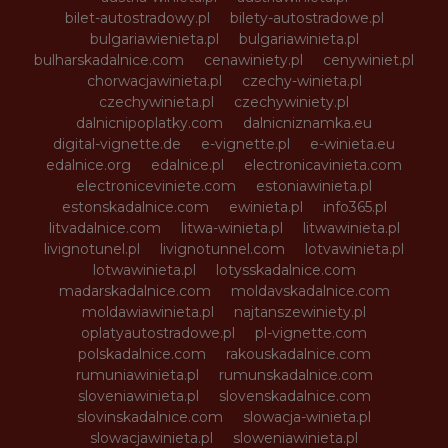
bilet-autostradowy.pl
bilety-autostradowe.pl
bulgariawienieta.pl
bulgariawinieta.pl
bulharskadalnice.com
cenawiniety.pl
cenywiniet.pl
chorwacjawinieta.pl
czechy-winieta.pl
czechywinieta.pl
czechywiniety.pl
dalnicnipoplatky.com
dalnicniznamka.eu
digital-vignette.de
e-vignette.pl
e-winieta.eu
edalnice.org
edalnice.pl
electronicavinieta.com
electroniceviniete.com
estoniawinieta.pl
estonskadalnice.com
ewinieta.pl
info365.pl
litvadalnice.com
litwa-winieta.pl
litwawinieta.pl
livignotunel.pl
livignotunnel.com
lotvawinieta.pl
lotwawinieta.pl
lotysskadalnice.com
madarskadalnice.com
moldavskadalnice.com
moldawiawinieta.pl
najtanszewiniety.pl
oplatyautostradowe.pl
pl-vignette.com
polskadalnice.com
rakouskadalnice.com
rumuniawinieta.pl
rumunskadalnice.com
sloveniawinieta.pl
slovenskadalnice.com
slovinskadalnice.com
slowacja-winieta.pl
slowacjawinieta.pl
sloweniawinieta.pl