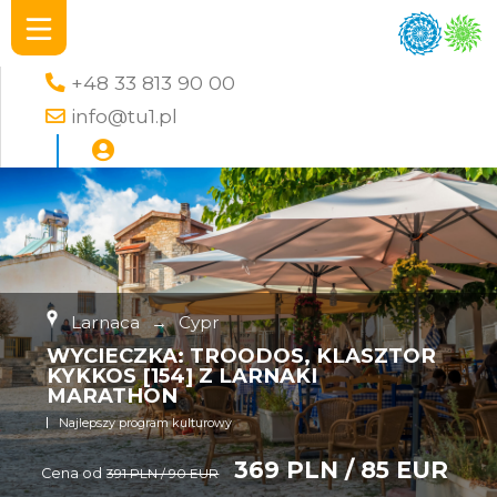
+48 33 813 90 00
info@tu1.pl
Larnaca
→
Cypr
WYCIECZKA: TROODOS, KLASZTOR
KYKKOS [154] Z LARNAKI
MARATHON
Najlepszy program kulturowy
369 PLN / 85 EUR
Cena od
391 PLN / 90 EUR