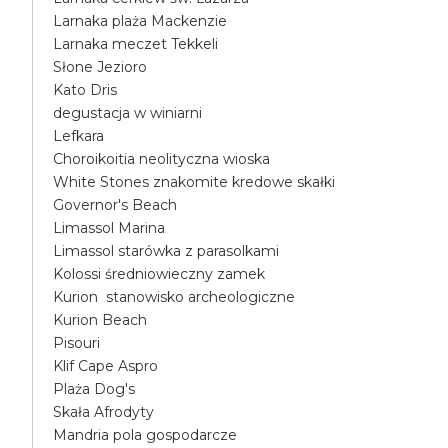
Larnaka plaża Mackenzie
Larnaka meczet Tekkeli
Słone Jezioro
Kato Dris
degustacja w winiarni
Lefkara
Choroikoitia neolityczna wioska
White Stones znakomite kredowe skałki
Governor's Beach
Limassol Marina
Limassol starówka z parasolkami
Kolossi średniowieczny zamek
Kurion stanowisko archeologiczne
Kurion Beach
Pisouri
Klif Cape Aspro
Plaża Dog's
Skała Afrodyty
Mandria pola gospodarcze