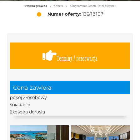
Strona główna
/
Oferta
/
Chrysomare Beach Hotel & Resort
Numer oferty:
136/18107
Terminy / rezerwacja
Cena zawiera
pokój 2-osobowy
śniadanie
2xosoba dorosła