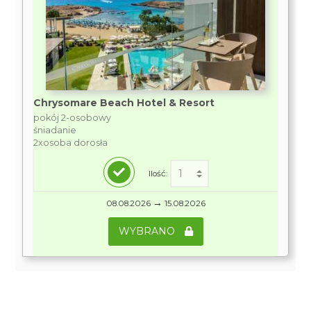
Chrysomare Beach Hotel & Resort
pokój 2-osobowy
śniadanie
2xosoba dorosła
Ilość:
→
08.08.2026
15.08.2026
WYBRANO