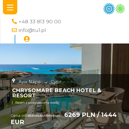
+48 33 813 90 00
info@tu1.pl
Ayia Napa
→
Cypr
CHRYSOMARE BEACH HOTEL &
RESORT
Basen z podgrzewaną wodą
6269 PLN / 1444
Cena od
8331 PLN / 1919 EUR
EUR