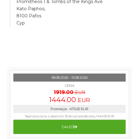
Promitheos 1 & Tombs of the Kings Ave
Kato Paphos,
8100 Pafos
Cyp
08.08.2026 - 15.08.2026
CENA
1919.00
EUR
1444.00
EUR
Promocja
:
-475.00
EUR
Najniższa cena z ostatnich 30 dni przed obniżką:
1444.00 EUR
DALEJ