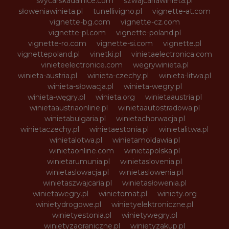
svycarskadalnice.com
szwajcariawinieta.pl
słoweniawinieta.pl
tunellivigno.pl
vignette-at.com
vignette-bg.com
vignette-cz.com
vignette-pl.com
vignette-poland.pl
vignette-ro.com
vignette-si.com
vignette.pl
vignettepoland.pl
vinetki.pl
vinietaelectronica.com
vinieteelectronice.com
wegrywinieta.pl
winieta-austria.pl
winieta-czechy.pl
winieta-litwa.pl
winieta-słowacja.pl
winieta-wegry.pl
winieta-węgry.pl
winieta.org
winietaaustria.pl
winietaaustriaonline.pl
winietaautostradowa.pl
winietabulgaria.pl
winietachorwacja.pl
winietaczechy.pl
winietaestonia.pl
winietalitwa.pl
winietalotwa.pl
winietamoldawia.pl
winietaonline.com
winietapolska.pl
winietarumunia.pl
winietaslovenia.pl
winietaslowacja.pl
winietaslowenia.pl
winietaszwajcaria.pl
winietasłowenia.pl
winietawegry.pl
winietomat.pl
winiety.org
winietydrogowe.pl
winietyelektroniczne.pl
winietyestonia.pl
winietywegry.pl
winietyzagraniczne.pl
winietyzakup.pl