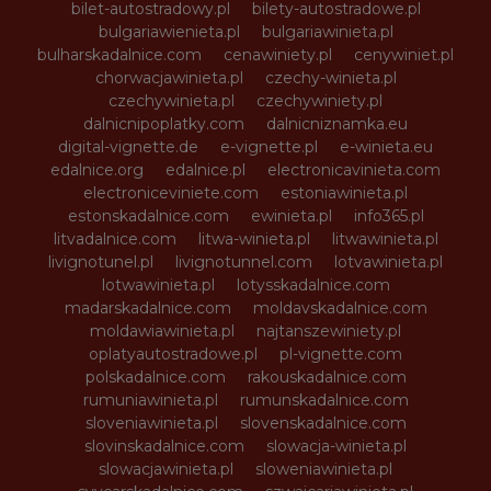
bilet-autostradowy.pl
bilety-autostradowe.pl
bulgariawienieta.pl
bulgariawinieta.pl
bulharskadalnice.com
cenawiniety.pl
cenywiniet.pl
chorwacjawinieta.pl
czechy-winieta.pl
czechywinieta.pl
czechywiniety.pl
dalnicnipoplatky.com
dalnicniznamka.eu
digital-vignette.de
e-vignette.pl
e-winieta.eu
edalnice.org
edalnice.pl
electronicavinieta.com
electroniceviniete.com
estoniawinieta.pl
estonskadalnice.com
ewinieta.pl
info365.pl
litvadalnice.com
litwa-winieta.pl
litwawinieta.pl
livignotunel.pl
livignotunnel.com
lotvawinieta.pl
lotwawinieta.pl
lotysskadalnice.com
madarskadalnice.com
moldavskadalnice.com
moldawiawinieta.pl
najtanszewiniety.pl
oplatyautostradowe.pl
pl-vignette.com
polskadalnice.com
rakouskadalnice.com
rumuniawinieta.pl
rumunskadalnice.com
sloveniawinieta.pl
slovenskadalnice.com
slovinskadalnice.com
slowacja-winieta.pl
slowacjawinieta.pl
sloweniawinieta.pl