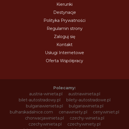
Kierunki
Destynacje
Polityka Prywatności
Regulamin strony
Zaloguj się
Kontakt
Usługi Internetowe
Oferta Współpracy
Polecamy:
austria-winieta.pl
austriawinieta.pl
bilet-autostradowy.pl
bilety-autostradowe.pl
bulgariawienieta.pl
bulgariawinieta.pl
bulharskadalnice.com
cenawiniety.pl
cenywiniet.pl
chorwacjawinieta.pl
czechy-winieta.pl
czechywinieta.pl
czechywiniety.pl