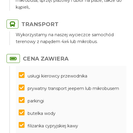
mikrobusa, sprzęt plażowy i ubiór na plaże, także do
kąpieli,.
TRANSPORT
Wykorzystamy na naszej wycieczce samochód
terenowy z napędem 4x4 lub mikrobus.
CENA ZAWIERA
usługi kierowcy przewodnika
prywatny transport jeepem lub mikrobusem
parkingi
butelka wody
filiżanka cypryjskiej kawy