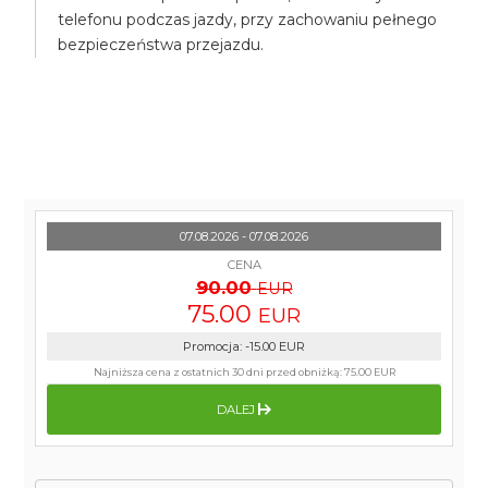
telefonu podczas jazdy, przy zachowaniu pełnego
bezpieczeństwa przejazdu.
07.08.2026 - 07.08.2026
CENA
90.00
EUR
75.00
EUR
Promocja
:
-15.00
EUR
Najniższa cena z ostatnich 30 dni przed obniżką:
75.00 EUR
DALEJ