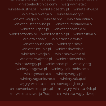
vinieteelectronice.com
wegrywinieta.pl
winieta-austria.pl
winieta-czechy.pl
winieta-litwa.pl
winieta-słowacja.pl
winieta-wegry.pl
winieta-węgry.pl
winieta.org
winietaaustria.pl
winietaaustriaonline.pl
winietaautostradowa.pl
winietabulgaria.pl
winietachorwacja.pl
winietaczechy.pl
winietaestonia.pl
winietalitwa.pl
winietalotwa.pl
winietamoldawia.pl
winietaonline.com
winietapolska.pl
winietarumunia.pl
winietaslovenia.pl
winietaslowacja.pl
winietaslowenia.pl
winietaszwajcaria.pl
winietasłowenia.pl
winietawegry.pl
winietomat.pl
winiety.org
winietydrogowe.pl
winietyelektroniczne.pl
winietyestonia.pl
winietywegry.pl
winietyzagraniczne.pl
winietyzakup.pl
węgry-winieta.pl
xn--sowacja-njb.org.pl
xn--soweniawinieta-gnc.pl
xn--wgry-winieta-4vb.pl
xn--winieta-sowacja-7sc.pl
xn--winieta-wgry-dwb.pl