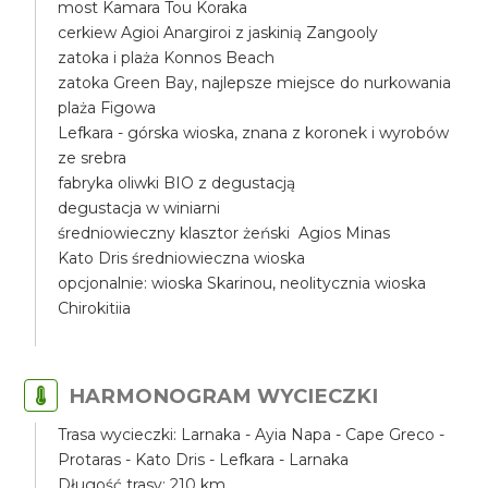
most Kamara Tou Koraka
cerkiew Agioi Anargiroi z jaskinią Zangooly
zatoka i plaża Konnos Beach
zatoka Green Bay, najlepsze miejsce do nurkowania
plaża Figowa
Lefkara - górska wioska, znana z koronek i wyrobów
ze srebra
fabryka oliwki BIO z degustacją
degustacja w winiarni
średniowieczny klasztor żeński Agios Minas
Kato Dris średniowieczna wioska
opcjonalnie: wioska Skarinou, neolitycznia wioska
Chirokitiia
HARMONOGRAM WYCIECZKI
Trasa wycieczki: Larnaka - Ayia Napa - Cape Greco -
Protaras - Kato Dris - Lefkara - Larnaka
Długość trasy: 210 km