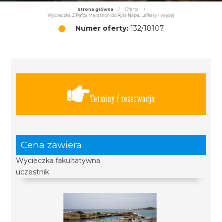
Strona główna
/
Oferta
/
Wycieczka Z Pafos Marathon do Ayia Napa, Lefkary i więcej
Numer oferty:
132/18107
Terminy / rezerwacja
Cena zawiera
Wycieczka fakultatywna
uczestnik