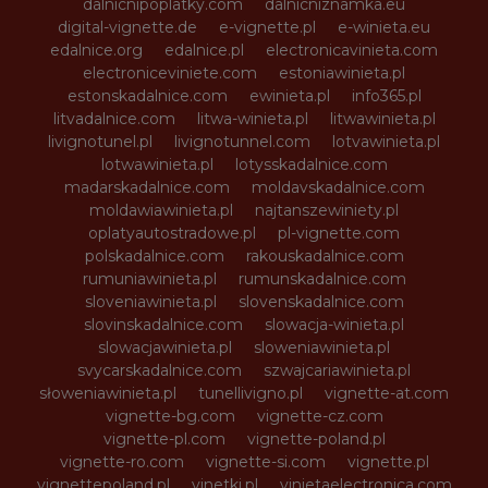
dalnicnipoplatky.com
dalnicniznamka.eu
digital-vignette.de
e-vignette.pl
e-winieta.eu
edalnice.org
edalnice.pl
electronicavinieta.com
electroniceviniete.com
estoniawinieta.pl
estonskadalnice.com
ewinieta.pl
info365.pl
litvadalnice.com
litwa-winieta.pl
litwawinieta.pl
livignotunel.pl
livignotunnel.com
lotvawinieta.pl
lotwawinieta.pl
lotysskadalnice.com
madarskadalnice.com
moldavskadalnice.com
moldawiawinieta.pl
najtanszewiniety.pl
oplatyautostradowe.pl
pl-vignette.com
polskadalnice.com
rakouskadalnice.com
rumuniawinieta.pl
rumunskadalnice.com
sloveniawinieta.pl
slovenskadalnice.com
slovinskadalnice.com
slowacja-winieta.pl
slowacjawinieta.pl
sloweniawinieta.pl
svycarskadalnice.com
szwajcariawinieta.pl
słoweniawinieta.pl
tunellivigno.pl
vignette-at.com
vignette-bg.com
vignette-cz.com
vignette-pl.com
vignette-poland.pl
vignette-ro.com
vignette-si.com
vignette.pl
vignettepoland.pl
vinetki.pl
vinietaelectronica.com