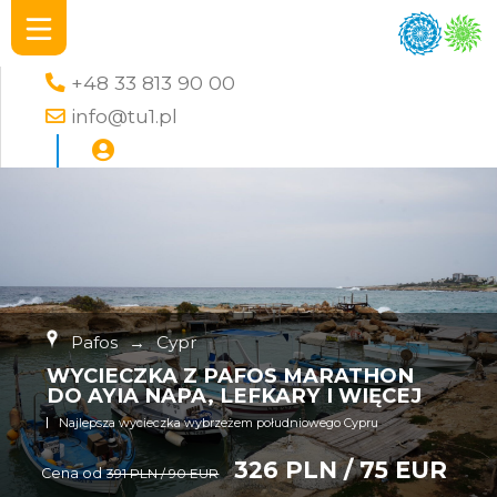
+48 33 813 90 00
info@tu1.pl
Pafos
→
Cypr
WYCIECZKA Z PAFOS MARATHON
DO AYIA NAPA, LEFKARY I WIĘCEJ
Najlepsza wycieczka wybrzeżem południowego Cypru
326 PLN / 75 EUR
Cena od
391 PLN / 90 EUR