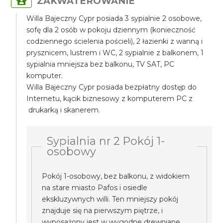
ZAKWATEROWANIE
Willa Bajeczny Cypr posiada 3 sypialnie 2 osobowe,
sofę dla 2 osób w pokoju dziennym (konieczność
codziennego ścielenia pościeli), 2 łazienki z wanną i
prysznicem, lustrem i WC, 2 sypialnie z balkonem, 1
sypialnia mniejsza bez balkonu, TV SAT, PC
komputer.
Willa Bajeczny Cypr posiada bezpłatny dostęp do
Internetu, kącik biznesowy z komputerem PC z
drukarką i skanerem.
Sypialnia nr 2 Pokój 1-
osobowy
Pokój 1-osobowy, bez balkonu, z widokiem
na stare miasto Pafos i osiedle
ekskluzywnych willi. Ten mniejszy pokój
znajduje się na pierwszym piętrze, i
wyposażony jest w wygodne drewniane