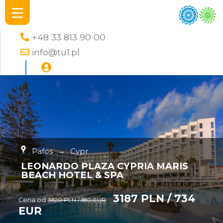
+48 33 813 90 00
info@tu1.pl
Pafos
→
Cypr
LEONARDO PLAZA CYPRIA MARIS
BEACH HOTEL & SPA
3187 PLN / 734
Cena od
3820 PLN / 880 EUR
EUR