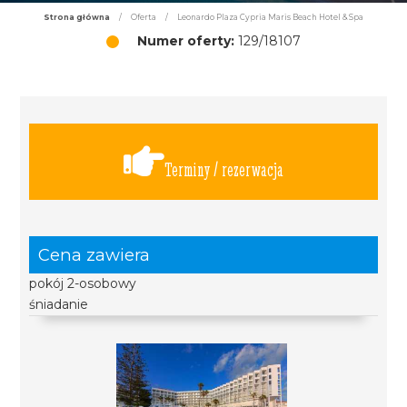
Strona główna
/
Oferta
/
Leonardo Plaza Cypria Maris Beach Hotel & Spa
Numer oferty:
129/18107
Terminy / rezerwacja
Cena zawiera
pokój 2-osobowy
śniadanie