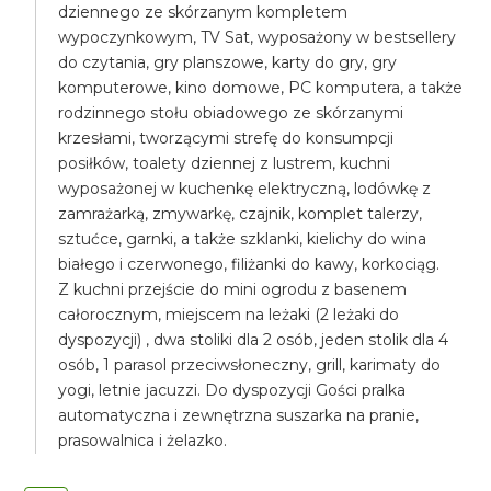
dziennego ze skórzanym kompletem
wypoczynkowym, TV Sat, wyposażony w bestsellery
do czytania, gry planszowe, karty do gry, gry
komputerowe, kino domowe, PC komputera, a także
rodzinnego stołu obiadowego ze skórzanymi
krzesłami, tworzącymi strefę do konsumpcji
posiłków, toalety dziennej z lustrem, kuchni
wyposażonej w kuchenkę elektryczną, lodówkę z
zamrażarką, zmywarkę, czajnik, komplet talerzy,
sztućce, garnki, a także szklanki, kielichy do wina
białego i czerwonego, filiżanki do kawy, korkociąg.
Z kuchni przejście do mini ogrodu z basenem
całorocznym, miejscem na leżaki (2 leżaki do
dyspozycji) , dwa stoliki dla 2 osób, jeden stolik dla 4
osób, 1 parasol przeciwsłoneczny, grill, karimaty do
yogi, letnie jacuzzi. Do dyspozycji Gości pralka
automatyczna i zewnętrzna suszarka na pranie,
prasowalnica i żelazko.