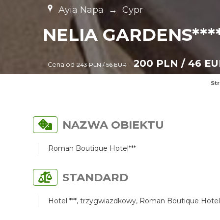
Ayia Napa
→
Cypr
NELIA GARDENS***
200 PLN / 46 E
Cena od
243 PLN / 56 EUR
St
NAZWA OBIEKTU
Roman Boutique Hotel***
STANDARD
Hotel ***, trzygwiazdkowy, Roman Boutique Hotel