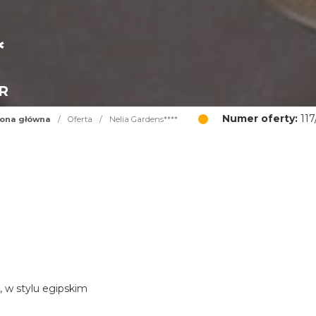
*
UR
Numer oferty:
117
rona główna
/
Oferta
/
Nelia Gardens****
, w stylu egipskim