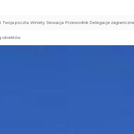
t
Twoja poczta
Winiety
Słowacja
Przewodnik
Delegacje zagraniczn
g obiektów