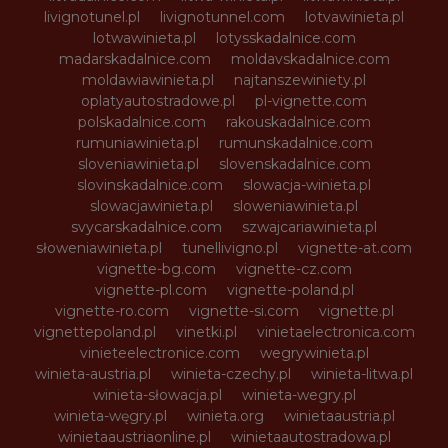
livignotunel.pl
livignotunnel.com
lotvawinieta.pl
lotwawinieta.pl
lotysskadalnice.com
madarskadalnice.com
moldavskadalnice.com
moldawiawinieta.pl
najtanszewiniety.pl
oplatyautostradowe.pl
pl-vignette.com
polskadalnice.com
rakouskadalnice.com
rumuniawinieta.pl
rumunskadalnice.com
sloveniawinieta.pl
slovenskadalnice.com
slovinskadalnice.com
slowacja-winieta.pl
slowacjawinieta.pl
sloweniawinieta.pl
svycarskadalnice.com
szwajcariawinieta.pl
słoweniawinieta.pl
tunellivigno.pl
vignette-at.com
vignette-bg.com
vignette-cz.com
vignette-pl.com
vignette-poland.pl
vignette-ro.com
vignette-si.com
vignette.pl
vignettepoland.pl
vinetki.pl
vinietaelectronica.com
vinieteelectronice.com
wegrywinieta.pl
winieta-austria.pl
winieta-czechy.pl
winieta-litwa.pl
winieta-słowacja.pl
winieta-wegry.pl
winieta-węgry.pl
winieta.org
winietaaustria.pl
winietaaustriaonline.pl
winietaautostradowa.pl