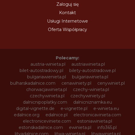
Zaloguj się
Kontakt
Usługi Internetowe
Oferta Współpracy
Polecamy:
austria-winieta.pl
austriawinieta.pl
bilet-autostradowy.pl
bilety-autostradowe.pl
bulgariawienieta.pl
bulgariawinieta.pl
bulharskadalnice.com
cenawiniety.pl
cenywiniet.pl
chorwacjawinieta.pl
czechy-winieta.pl
czechywinieta.pl
czechywiniety.pl
dalnicnipoplatky.com
dalnicniznamka.eu
digital-vignette.de
e-vignette.pl
e-winieta.eu
edalnice.org
edalnice.pl
electronicavinieta.com
electroniceviniete.com
estoniawinieta.pl
estonskadalnice.com
ewinieta.pl
info365.pl
litvadalnice.com
litwa-winieta.pl
litwawinieta.pl