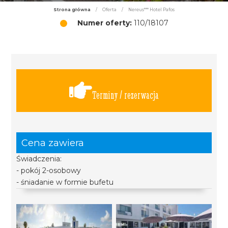
Strona główna
/
Oferta
/
Nereus*** Hotel Pafos
Numer oferty:
110/18107
Terminy / rezerwacja
Cena zawiera
Świadczenia:
- pokój 2-osobowy
- śniadanie w formie bufetu