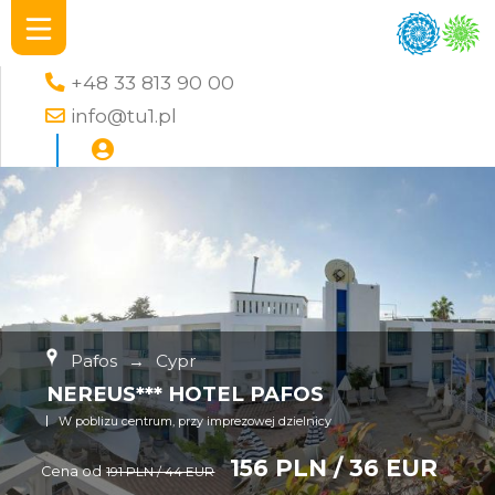
+48 33 813 90 00
info@tu1.pl
Pafos
→
Cypr
NEREUS*** HOTEL PAFOS
W poblizu centrum, przy imprezowej dzielnicy
156 PLN / 36 EUR
Cena od
191 PLN / 44 EUR