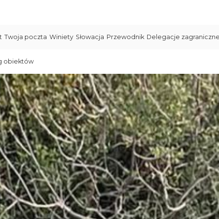
t
Twoja poczta
Winiety
Słowacja
Przewodnik
Delegacje zagraniczn
g obiektów