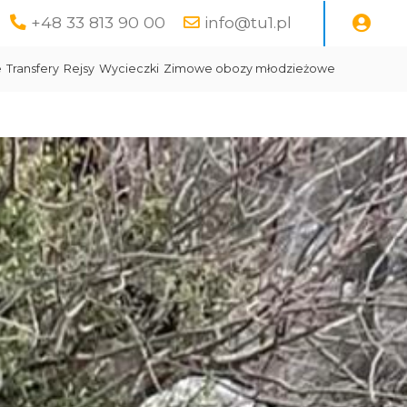
+48 33 813 90 00
info@tu1.pl
e
Transfery
Rejsy
Wycieczki
Zimowe obozy młodzieżowe