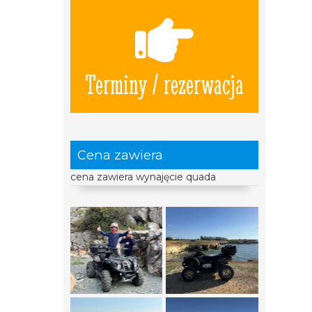
Terminy / rezerwacja
Cena zawiera
cena zawiera wynajęcie quada